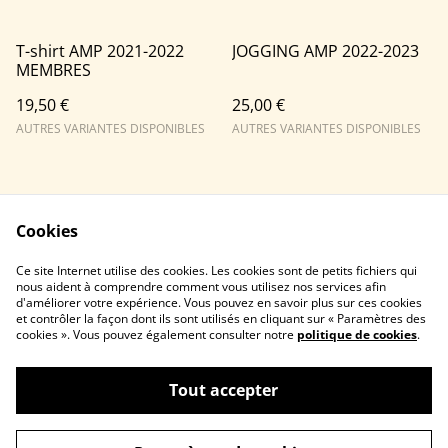
T-shirt AMP 2021-2022
JOGGING AMP 2022-2023
MEMBRES
19,50 €
25,00 €
AUTRES VARIANTES DISPONIBLES
AUTRES VARIANTES DISPONIBLES
Cookies
Ce site Internet utilise des cookies. Les cookies sont de petits fichiers qui
nous aident à comprendre comment vous utilisez nos services afin
Contactez-nous
Conditions
d'améliorer votre expérience. Vous pouvez en savoir plus sur ces cookies
Politique de
Politique de cookies
et contrôler la façon dont ils sont utilisés en cliquant sur « Paramètres des
confidentialité
cookies ». Vous pouvez également consulter notre
politique de cookies
.
Tout accepter
©
2026
Association Montpellier Parkour